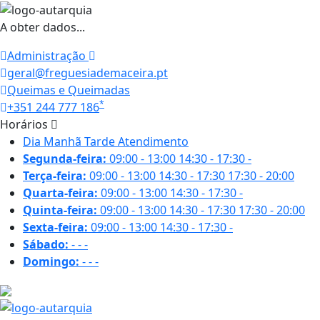
A obter dados...
Administração
geral@freguesiademaceira.pt
Queimas e Queimadas
*
+351 244 777 186
Horários
Dia
Manhã
Tarde
Atendimento
Segunda-feira:
09:00 - 13:00
14:30 - 17:30
-
Terça-feira:
09:00 - 13:00
14:30 - 17:30
17:30 - 20:00
Quarta-feira:
09:00 - 13:00
14:30 - 17:30
-
Quinta-feira:
09:00 - 13:00
14:30 - 17:30
17:30 - 20:00
Sexta-feira:
09:00 - 13:00
14:30 - 17:30
-
Sábado:
-
-
-
Domingo:
-
-
-
21 ºC