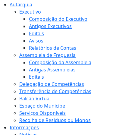
Autarquia
Executivo
Composição do Executivo
Antigos Executivos
Editais
Avisos
Relatórios de Contas
Assembleia de Freguesia
Composição da Assembleia
Antigas Assembleias
Editais
Delegação de Competências
Transferência de Competências
Balcão Virtual
Espaço do Munícipe
Serviços Disponíveis
Recolha de Residuos ou Monos
Informações
Notícias