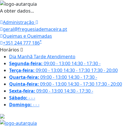
A obter dados...
Administração
geral@freguesiademaceira.pt
Queimas e Queimadas
*
+351 244 777 186
Horários
Dia
Manhã
Tarde
Atendimento
Segunda-feira:
09:00 - 13:00
14:30 - 17:30
-
Terça-feira:
09:00 - 13:00
14:30 - 17:30
17:30 - 20:00
Quarta-feira:
09:00 - 13:00
14:30 - 17:30
-
Quinta-feira:
09:00 - 13:00
14:30 - 17:30
17:30 - 20:00
Sexta-feira:
09:00 - 13:00
14:30 - 17:30
-
Sábado:
-
-
-
Domingo:
-
-
-
24.3 ºC