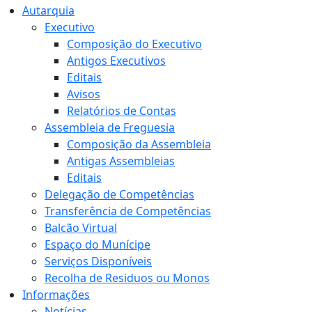
Autarquia
Executivo
Composição do Executivo
Antigos Executivos
Editais
Avisos
Relatórios de Contas
Assembleia de Freguesia
Composição da Assembleia
Antigas Assembleias
Editais
Delegação de Competências
Transferência de Competências
Balcão Virtual
Espaço do Munícipe
Serviços Disponíveis
Recolha de Residuos ou Monos
Informações
Notícias