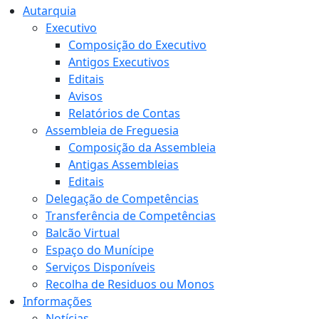
Autarquia
Executivo
Composição do Executivo
Antigos Executivos
Editais
Avisos
Relatórios de Contas
Assembleia de Freguesia
Composição da Assembleia
Antigas Assembleias
Editais
Delegação de Competências
Transferência de Competências
Balcão Virtual
Espaço do Munícipe
Serviços Disponíveis
Recolha de Residuos ou Monos
Informações
Notícias