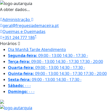
A obter dados...
Administração
geral@freguesiademaceira.pt
Queimas e Queimadas
*
+351 244 777 186
Horários
Dia
Manhã
Tarde
Atendimento
Segunda-feira:
09:00 - 13:00
14:30 - 17:30
-
Terça-feira:
09:00 - 13:00
14:30 - 17:30
17:30 - 20:00
Quarta-feira:
09:00 - 13:00
14:30 - 17:30
-
Quinta-feira:
09:00 - 13:00
14:30 - 17:30
17:30 - 20:00
Sexta-feira:
09:00 - 13:00
14:30 - 17:30
-
Sábado:
-
-
-
Domingo:
-
-
-
19 ºC