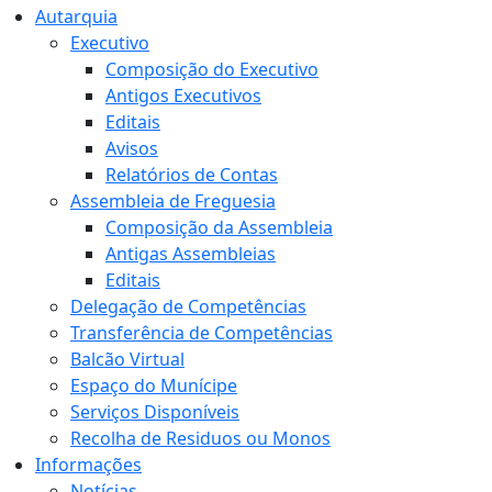
Autarquia
Executivo
Composição do Executivo
Antigos Executivos
Editais
Avisos
Relatórios de Contas
Assembleia de Freguesia
Composição da Assembleia
Antigas Assembleias
Editais
Delegação de Competências
Transferência de Competências
Balcão Virtual
Espaço do Munícipe
Serviços Disponíveis
Recolha de Residuos ou Monos
Informações
Notícias