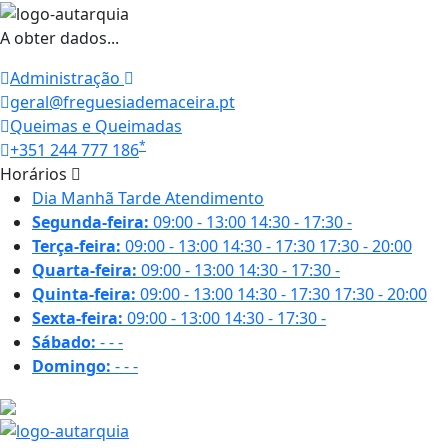
A obter dados...
Administração
geral@freguesiademaceira.pt
Queimas e Queimadas
*
+351 244 777 186
Horários
Dia
Manhã
Tarde
Atendimento
Segunda-feira:
09:00 - 13:00
14:30 - 17:30
-
Terça-feira:
09:00 - 13:00
14:30 - 17:30
17:30 - 20:00
Quarta-feira:
09:00 - 13:00
14:30 - 17:30
-
Quinta-feira:
09:00 - 13:00
14:30 - 17:30
17:30 - 20:00
Sexta-feira:
09:00 - 13:00
14:30 - 17:30
-
Sábado:
-
-
-
Domingo:
-
-
-
27.1 ºC