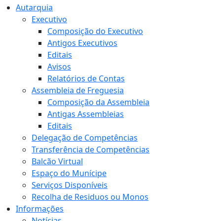
Autarquia
Executivo
Composição do Executivo
Antigos Executivos
Editais
Avisos
Relatórios de Contas
Assembleia de Freguesia
Composição da Assembleia
Antigas Assembleias
Editais
Delegação de Competências
Transferência de Competências
Balcão Virtual
Espaço do Munícipe
Serviços Disponíveis
Recolha de Residuos ou Monos
Informações
Notícias