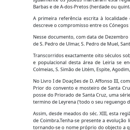
Barbas e de A-dos-Pretos (herdade ou quint
A primeira referência escrita à localidad
descreve o compromisso entre os Cónegos Re
Nesse documento, com data de Dezembro d
de S. Pedro de Ulmar, S. Pedro de Muel, San
Transcorridos exactamente oito séculos sobr
e populacional desta área de Leiria se e
Colmeias, S. Simão de Litém, Espite, Agodim,
No Livro I de Doações de D. Affonso III, co
Prior do convento e mosteiro de Santa Cru
posse do Priorado de Santa Cruz, uma séri
termino de Leyrena (‘todo o seu reguengo d
Assim, desde meados do séc. XIII, esta reg
de Coimbra.Tenha-se presente a evolução l
tornando-se o nome próprio do objecto a q