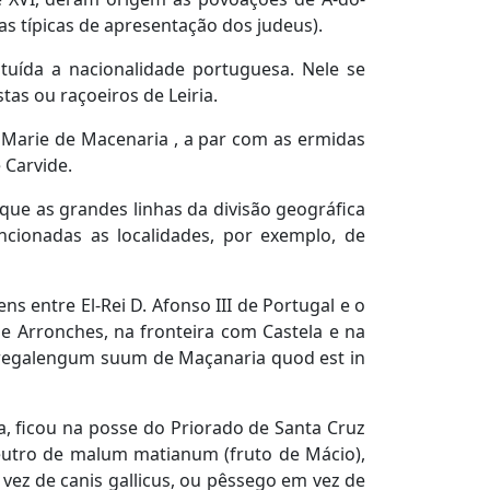
s típicas de apresentação dos judeus).
ituída a nacionalidade portuguesa. Nele se
as ou raçoeiros de Leiria.
arie de Macenaria , a par com as ermidas
e Carvide.
 que as grandes linhas da divisão geográfica
ncionadas as localidades, por exemplo, de
s entre El-Rei D. Afonso III de Portugal e o
e Arronches, na fronteira com Castela e na
m regalengum suum de Maçanaria quod est in
a, ficou na posse do Priorado de Santa Cruz
neutro de malum matianum (fruto de Mácio),
ez de canis gallicus, ou pêssego em vez de