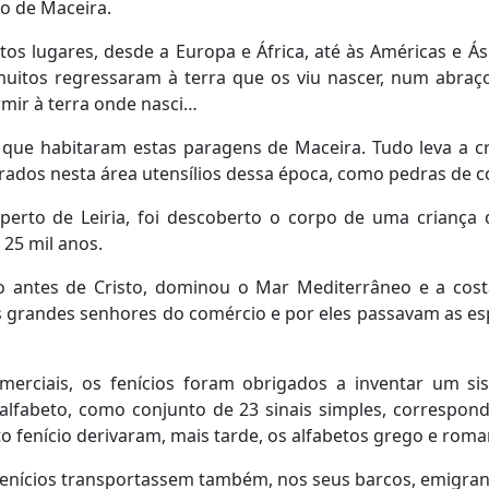
o de Maceira.
os lugares, desde a Europa e África, até às Américas e Ás
uitos regressaram à terra que os viu nascer, num abraç
mir à terra onde nasci…
que habitaram estas paragens de Maceira. Tudo leva a cr
ados nesta área utensílios dessa época, como pedras de co
erto de Leiria, foi descoberto o corpo de uma criança 
25 mil anos.
io antes de Cristo, dominou o Mar Mediterrâneo e a cos
s grandes senhores do comércio e por eles passavam as esp
rciais, os fenícios foram obrigados a inventar um sist
o alfabeto, como conjunto de 23 sinais simples, correspon
to fenício derivaram, mais tarde, os alfabetos grego e roma
s fenícios transportassem também, nos seus barcos, emigran