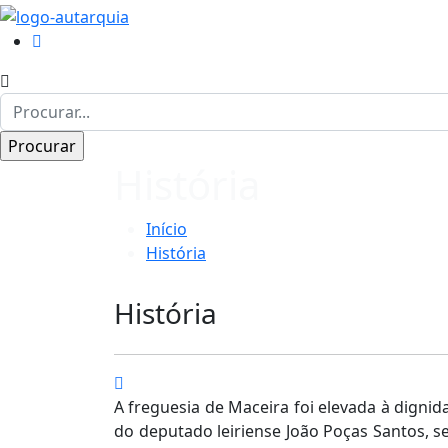
História
Início
História
História
A freguesia de Maceira foi elevada à dignid
do deputado leiriense João Poças Santos, s