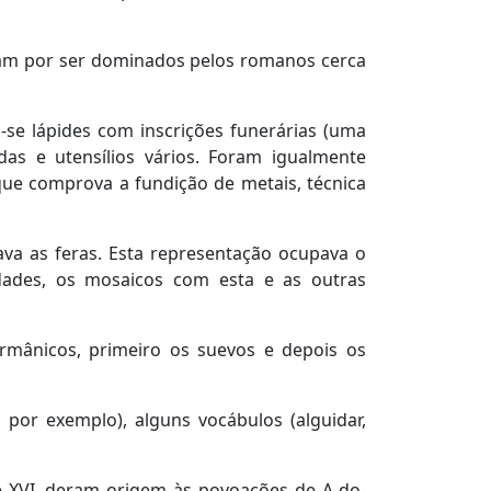
ram por ser dominados pelos romanos cerca
se lápides com inscrições funerárias (uma
as e utensílios vários. Foram igualmente
que comprova a fundição de metais, técnica
ava as feras. Esta representação ocupava o
idades, os mosaicos com esta e as outras
mânicos, primeiro os suevos e depois os
por exemplo), alguns vocábulos (alguidar,
 e XVI, deram origem às povoações de A-do-