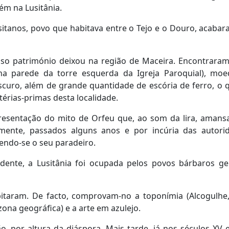
ém na Lusitânia.
itanos, povo que habitava entre o Tejo e o Douro, acaba
so património deixou na região de Maceira. Encontraram-
na parede da torre esquerda da Igreja Paroquial), moed
curo, além de grande quantidade de escória de ferro, o 
érias-primas desta localidade.
resentação do mito de Orfeu que, ao som da lira, amans
zmente, passados alguns anos e por incúria das autor
ndo-se o seu paradeiro.
nte, a Lusitânia foi ocupada pelos povos bárbaros ger
aram. De facto, comprovam-no a toponímia (Alcogulhe, 
ona geográfica) e a arte em azulejo.
, por altura da diáspora. Mais tarde, já nos séculos XV