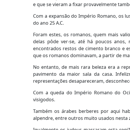
e que se vieram a fixar provavelmente tamb
Com a expansão do Império Romano, os lus
do ano 25 A.C.
Foram estes, os romanos, quem mais valio
delas pôde ver-se, até há poucos anos, 
encontrados restos de cimento branco e es
que os romanos dominavam, a partir de mat
No entanto, de mais rara beleza era a rep
pavimento da maior sala da casa. Infeli
representações desapareceram, desconhece
Com a queda do Império Romano do Ocide
visigodos.
Também os árabes berberes por aqui habit
alpendre, entre outros muito usados nesta z
Igualmente os judeus marcaram esta região