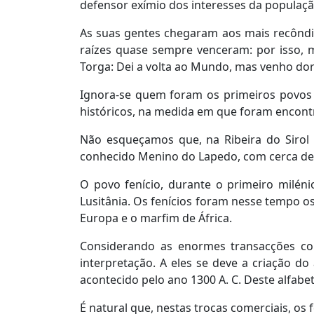
defensor exímio dos interesses da populaçã
As suas gentes chegaram aos mais recôndit
raízes quase sempre venceram: por isso, m
Torga: Dei a volta ao Mundo, mas venho dor
Ignora-se quem foram os primeiros povos 
históricos, na medida em que foram encontr
Não esqueçamos que, na Ribeira do Sirol p
conhecido Menino do Lapedo, com cerca de 
O povo fenício, durante o primeiro milén
Lusitânia. Os fenícios foram nesse tempo o
Europa e o marfim de África.
Considerando as enormes transacções come
interpretação. A eles se deve a criação d
acontecido pelo ano 1300 A. C. Deste alfabe
É natural que, nestas trocas comerciais, o