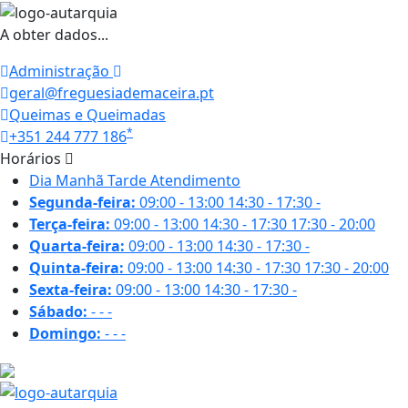
A obter dados...
Administração
geral@freguesiademaceira.pt
Queimas e Queimadas
*
+351 244 777 186
Horários
Dia
Manhã
Tarde
Atendimento
Segunda-feira:
09:00 - 13:00
14:30 - 17:30
-
Terça-feira:
09:00 - 13:00
14:30 - 17:30
17:30 - 20:00
Quarta-feira:
09:00 - 13:00
14:30 - 17:30
-
Quinta-feira:
09:00 - 13:00
14:30 - 17:30
17:30 - 20:00
Sexta-feira:
09:00 - 13:00
14:30 - 17:30
-
Sábado:
-
-
-
Domingo:
-
-
-
22.9 ºC