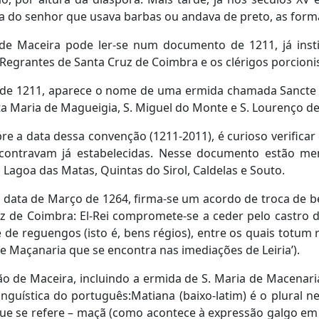
a do senhor que usava barbas ou andava de preto, as forma
e de Maceira pode ler-se num documento de 1211, já inst
grantes de Santa Cruz de Coimbra e os clérigos porcionist
e 1211, aparece o nome de uma ermida chamada Sancte M
ta Maria de Magueigia, S. Miguel do Monte e S. Lourenço d
e a data dessa convenção (1211-2011), é curioso verificar
ncontravam já estabelecidas. Nesse documento estão me
 Lagoa das Matas, Quintas do Sirol, Caldelas e Souto.
m data de Março de 1264, firma-se um acordo de troca de ben
z de Coimbra: El-Rei compromete-se a ceder pelo castro d
e de reguengos (isto é, bens régios), entre os quais totu
e Maçanaria que se encontra nas imediações de Leiria’).
ião de Maceira, incluindo a ermida de S. Maria de Macenari
inguística do português:Matiana (baixo-latim) é o plural 
ue se refere – maçã (como acontece à expressão galgo em v