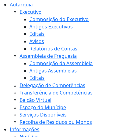
Autarquia
Executivo
Composição do Executivo
Antigos Executivos
Editais
Avisos
Relatórios de Contas
Assembleia de Freguesia
Composição da Assembleia
Antigas Assembleias
Editais
Delegação de Competências
Transferência de Competências
Balcão Virtual
Espaço do Munícipe
Serviços Disponíveis
Recolha de Residuos ou Monos
Informações
Notícias