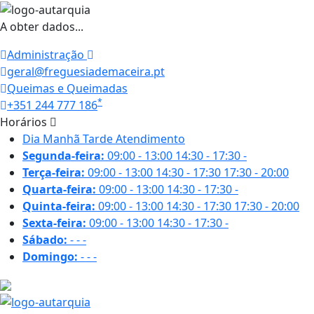
A obter dados...
Administração
geral@freguesiademaceira.pt
Queimas e Queimadas
*
+351 244 777 186
Horários
Dia
Manhã
Tarde
Atendimento
Segunda-feira:
09:00 - 13:00
14:30 - 17:30
-
Terça-feira:
09:00 - 13:00
14:30 - 17:30
17:30 - 20:00
Quarta-feira:
09:00 - 13:00
14:30 - 17:30
-
Quinta-feira:
09:00 - 13:00
14:30 - 17:30
17:30 - 20:00
Sexta-feira:
09:00 - 13:00
14:30 - 17:30
-
Sábado:
-
-
-
Domingo:
-
-
-
27 ºC