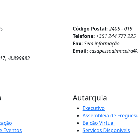
is
Código Postal:
2405 - 019
Telefone:
+351 244 777 225
Fax:
Sem informação
Email:
casapessoalmaceira@
17, -8.899883
a
Autarquia
Executivo
Assembleia de Freguesi
zação
Balcão Virtual
e Eventos
Serviços Disponíveis