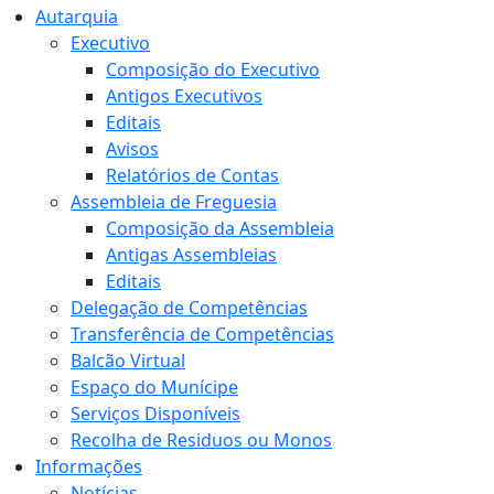
Autarquia
Executivo
Composição do Executivo
Antigos Executivos
Editais
Avisos
Relatórios de Contas
Assembleia de Freguesia
Composição da Assembleia
Antigas Assembleias
Editais
Delegação de Competências
Transferência de Competências
Balcão Virtual
Espaço do Munícipe
Serviços Disponíveis
Recolha de Residuos ou Monos
Informações
Notícias