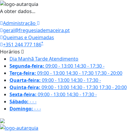
A obter dados...
Administração
geral@freguesiademaceira.pt
Queimas e Queimadas
*
+351 244 777 186
Horários
Dia
Manhã
Tarde
Atendimento
Segunda-feira:
09:00 - 13:00
14:30 - 17:30
-
Terça-feira:
09:00 - 13:00
14:30 - 17:30
17:30 - 20:00
Quarta-feira:
09:00 - 13:00
14:30 - 17:30
-
Quinta-feira:
09:00 - 13:00
14:30 - 17:30
17:30 - 20:00
Sexta-feira:
09:00 - 13:00
14:30 - 17:30
-
Sábado:
-
-
-
Domingo:
-
-
-
17.6 ºC