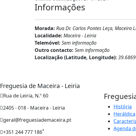
Informações
Morada:
Rua Dr. Carlos Pontes Leça, Maceira L
Localidade:
Maceira - Leiria
Telemóvel:
Sem informação
Outro contacto:
Sem informação
Localização (Latitude, Longitude):
39.6869
Freguesia de Maceira - Leiria
Freguesi
Rua de Leiria, N.º 60
História
2405 - 018 - Maceira - Leiria
Heráldica
geral@freguesiademaceira.pt
Caracteri
Agenda d
*
+351 244 777 186