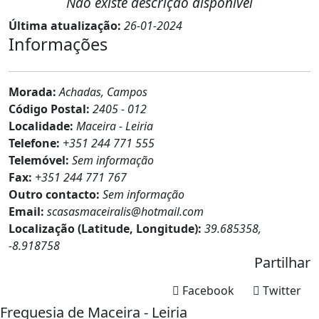
Não existe descrição disponível
Última atualização:
26-01-2024
Informações
Morada:
Achadas, Campos
Código Postal:
2405 - 012
Localidade:
Maceira - Leiria
Telefone:
+351 244 771 555
Telemóvel:
Sem informação
Fax:
+351 244 771 767
Outro contacto:
Sem informação
Email:
scasasmaceiralis@hotmail.com
Localização (Latitude, Longitude):
39.685358,
-8.918758
Partilhar
Facebook
Twitter
Freguesia de Maceira - Leiria