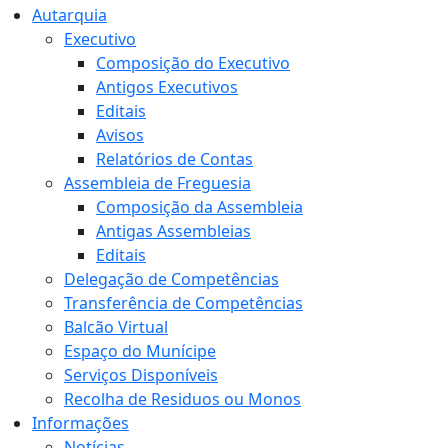
Autarquia
Executivo
Composição do Executivo
Antigos Executivos
Editais
Avisos
Relatórios de Contas
Assembleia de Freguesia
Composição da Assembleia
Antigas Assembleias
Editais
Delegação de Competências
Transferência de Competências
Balcão Virtual
Espaço do Munícipe
Serviços Disponíveis
Recolha de Residuos ou Monos
Informações
Notícias