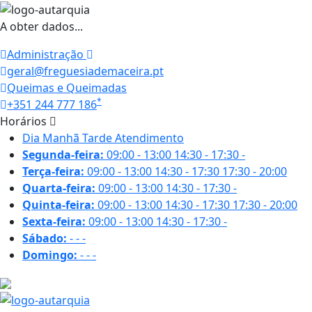
A obter dados...
Administração
geral@freguesiademaceira.pt
Queimas e Queimadas
*
+351 244 777 186
Horários
Dia
Manhã
Tarde
Atendimento
Segunda-feira:
09:00 - 13:00
14:30 - 17:30
-
Terça-feira:
09:00 - 13:00
14:30 - 17:30
17:30 - 20:00
Quarta-feira:
09:00 - 13:00
14:30 - 17:30
-
Quinta-feira:
09:00 - 13:00
14:30 - 17:30
17:30 - 20:00
Sexta-feira:
09:00 - 13:00
14:30 - 17:30
-
Sábado:
-
-
-
Domingo:
-
-
-
16.6 ºC