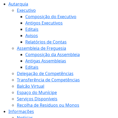
Autarquia
Executivo
Composição do Executivo
Antigos Executivos
Editais
Avisos
Relatórios de Contas
Assembleia de Freguesia
Composição da Assembleia
Antigas Assembleias
Editais
Delegação de Competências
Transferência de Competências
Balcão Virtual
Espaço do Munícipe
Serviços Disponíveis
Recolha de Residuos ou Monos
Informações
Notícias