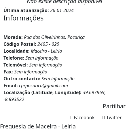
Não existe descrição disponível
Última atualização:
26-01-2024
Informações
Morada:
Rua das Oliveirinhas, Pocariça
Código Postal:
2405 - 029
Localidade:
Maceira - Leiria
Telefone:
Sem informação
Telemóvel:
Sem informação
Fax:
Sem informação
Outro contacto:
Sem informação
Email:
cprpocarica@gmail.com
Localização (Latitude, Longitude):
39.697969,
-8.893522
Partilhar
Facebook
Twitter
Freguesia de Maceira - Leiria