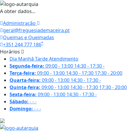
A obter dados...
Administração
geral@freguesiademaceira.pt
Queimas e Queimadas
*
+351 244 777 186
Horários
Dia
Manhã
Tarde
Atendimento
Segunda-feira:
09:00 - 13:00
14:30 - 17:30
-
Terça-feira:
09:00 - 13:00
14:30 - 17:30
17:30 - 20:00
Quarta-feira:
09:00 - 13:00
14:30 - 17:30
-
Quinta-feira:
09:00 - 13:00
14:30 - 17:30
17:30 - 20:00
Sexta-feira:
09:00 - 13:00
14:30 - 17:30
-
Sábado:
-
-
-
Domingo:
-
-
-
16.6 ºC