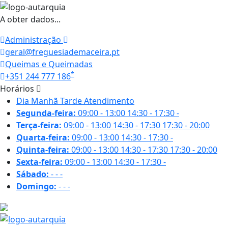
A obter dados...
Administração
geral@freguesiademaceira.pt
Queimas e Queimadas
*
+351 244 777 186
Horários
Dia
Manhã
Tarde
Atendimento
Segunda-feira:
09:00 - 13:00
14:30 - 17:30
-
Terça-feira:
09:00 - 13:00
14:30 - 17:30
17:30 - 20:00
Quarta-feira:
09:00 - 13:00
14:30 - 17:30
-
Quinta-feira:
09:00 - 13:00
14:30 - 17:30
17:30 - 20:00
Sexta-feira:
09:00 - 13:00
14:30 - 17:30
-
Sábado:
-
-
-
Domingo:
-
-
-
26.9 ºC