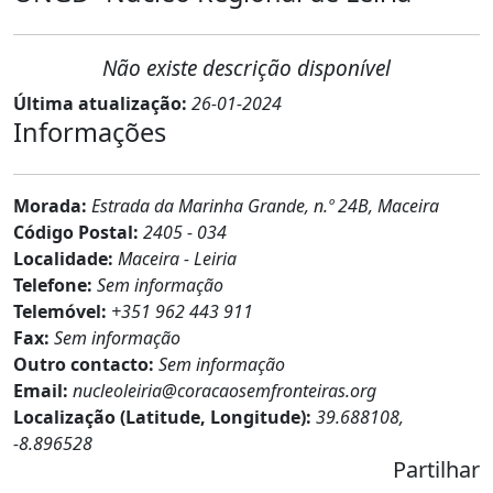
Não existe descrição disponível
Última atualização:
26-01-2024
Informações
Morada:
Estrada da Marinha Grande, n.º 24B, Maceira
Código Postal:
2405 - 034
Localidade:
Maceira - Leiria
Telefone:
Sem informação
Telemóvel:
+351 962 443 911
Fax:
Sem informação
Outro contacto:
Sem informação
Email:
nucleoleiria@coracaosemfronteiras.org
Localização (Latitude, Longitude):
39.688108,
-8.896528
Partilhar