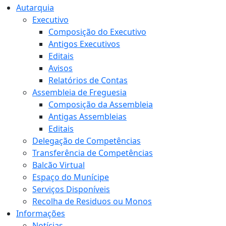
Autarquia
Executivo
Composição do Executivo
Antigos Executivos
Editais
Avisos
Relatórios de Contas
Assembleia de Freguesia
Composição da Assembleia
Antigas Assembleias
Editais
Delegação de Competências
Transferência de Competências
Balcão Virtual
Espaço do Munícipe
Serviços Disponíveis
Recolha de Residuos ou Monos
Informações
Notícias