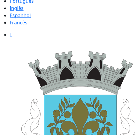
Português
Inglês
Espanhol
Francês