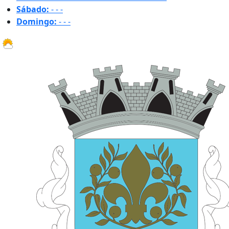
Sábado:
-
-
-
Domingo:
-
-
-
27.1 ºC