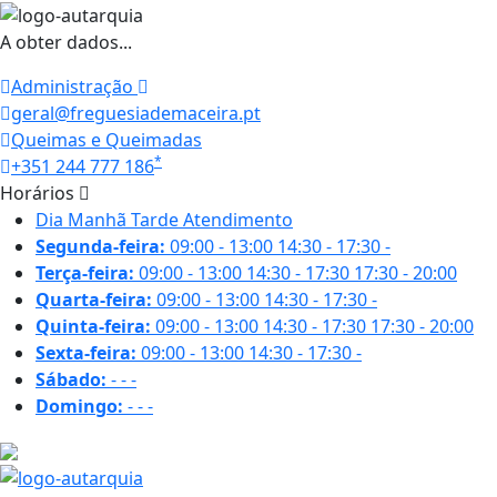
A obter dados...
Administração
geral@freguesiademaceira.pt
Queimas e Queimadas
*
+351 244 777 186
Horários
Dia
Manhã
Tarde
Atendimento
Segunda-feira:
09:00 - 13:00
14:30 - 17:30
-
Terça-feira:
09:00 - 13:00
14:30 - 17:30
17:30 - 20:00
Quarta-feira:
09:00 - 13:00
14:30 - 17:30
-
Quinta-feira:
09:00 - 13:00
14:30 - 17:30
17:30 - 20:00
Sexta-feira:
09:00 - 13:00
14:30 - 17:30
-
Sábado:
-
-
-
Domingo:
-
-
-
25.5 ºC