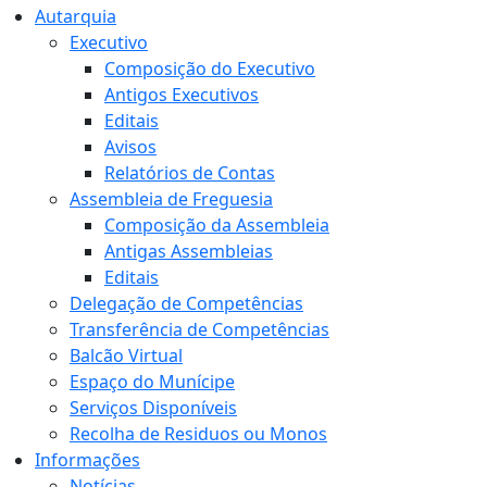
Autarquia
Executivo
Composição do Executivo
Antigos Executivos
Editais
Avisos
Relatórios de Contas
Assembleia de Freguesia
Composição da Assembleia
Antigas Assembleias
Editais
Delegação de Competências
Transferência de Competências
Balcão Virtual
Espaço do Munícipe
Serviços Disponíveis
Recolha de Residuos ou Monos
Informações
Notícias