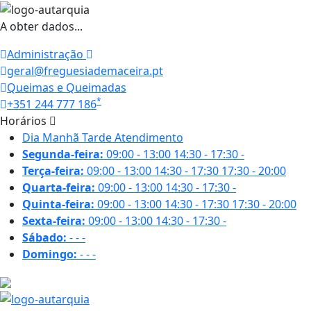
A obter dados...
Administração
geral@freguesiademaceira.pt
Queimas e Queimadas
*
+351 244 777 186
Horários
Dia
Manhã
Tarde
Atendimento
Segunda-feira:
09:00 - 13:00
14:30 - 17:30
-
Terça-feira:
09:00 - 13:00
14:30 - 17:30
17:30 - 20:00
Quarta-feira:
09:00 - 13:00
14:30 - 17:30
-
Quinta-feira:
09:00 - 13:00
14:30 - 17:30
17:30 - 20:00
Sexta-feira:
09:00 - 13:00
14:30 - 17:30
-
Sábado:
-
-
-
Domingo:
-
-
-
21.7 ºC