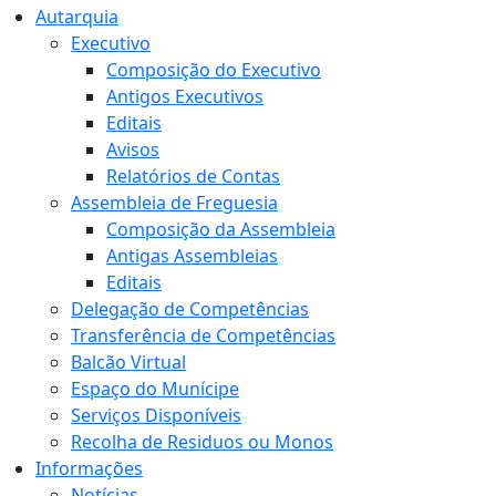
Autarquia
Executivo
Composição do Executivo
Antigos Executivos
Editais
Avisos
Relatórios de Contas
Assembleia de Freguesia
Composição da Assembleia
Antigas Assembleias
Editais
Delegação de Competências
Transferência de Competências
Balcão Virtual
Espaço do Munícipe
Serviços Disponíveis
Recolha de Residuos ou Monos
Informações
Notícias