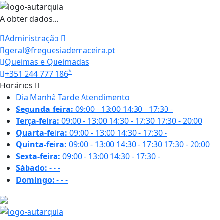
A obter dados...
Administração
geral@freguesiademaceira.pt
Queimas e Queimadas
*
+351 244 777 186
Horários
Dia
Manhã
Tarde
Atendimento
Segunda-feira:
09:00 - 13:00
14:30 - 17:30
-
Terça-feira:
09:00 - 13:00
14:30 - 17:30
17:30 - 20:00
Quarta-feira:
09:00 - 13:00
14:30 - 17:30
-
Quinta-feira:
09:00 - 13:00
14:30 - 17:30
17:30 - 20:00
Sexta-feira:
09:00 - 13:00
14:30 - 17:30
-
Sábado:
-
-
-
Domingo:
-
-
-
27.8 ºC