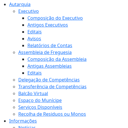
Autarquia
Executivo
Composição do Executivo
Antigos Executivos
Editais
Avisos
Relatórios de Contas
Assembleia de Freguesia
Composição da Assembleia
Antigas Assembleias
Editais
Delegação de Competências
Transferência de Competências
Balcão Virtual
Espaço do Munícipe
Serviços Disponíveis
Recolha de Residuos ou Monos
Informações
Notícias