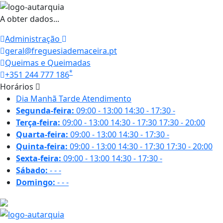
A obter dados...
Administração
geral@freguesiademaceira.pt
Queimas e Queimadas
*
+351 244 777 186
Horários
Dia
Manhã
Tarde
Atendimento
Segunda-feira:
09:00 - 13:00
14:30 - 17:30
-
Terça-feira:
09:00 - 13:00
14:30 - 17:30
17:30 - 20:00
Quarta-feira:
09:00 - 13:00
14:30 - 17:30
-
Quinta-feira:
09:00 - 13:00
14:30 - 17:30
17:30 - 20:00
Sexta-feira:
09:00 - 13:00
14:30 - 17:30
-
Sábado:
-
-
-
Domingo:
-
-
-
16.2 ºC