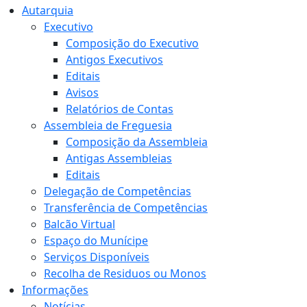
Autarquia
Executivo
Composição do Executivo
Antigos Executivos
Editais
Avisos
Relatórios de Contas
Assembleia de Freguesia
Composição da Assembleia
Antigas Assembleias
Editais
Delegação de Competências
Transferência de Competências
Balcão Virtual
Espaço do Munícipe
Serviços Disponíveis
Recolha de Residuos ou Monos
Informações
Notícias